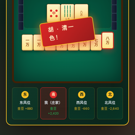
|
|
|
●
●
|
|
|
八
中
|
|
|
万
●
●
9 条
胡 ·
清
一
色
！
八
五
五
一
一
一
六
七
万
万
万
万
万
万
万
万
东
南
西
北
东风位
我（庄家）
西风位
北风位
金豆 +880
金豆
金豆 -660
金豆 -2,640
+2,420