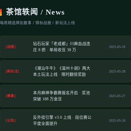
茶馆轶闻 / News
每周精选牌友趣事 / 锦标战报 / 新玩法上线
钻石玩家「老成都」川麻血战连
2025-05-29
[战报]
庄 8 把 · 单局收豆 38 万
《潮汕牛牛》《温州十胡》两大
2025-05-28
[新玩法]
本土玩法上线 · 限时翻倍奖励
本月麻神争霸赛报名开启 · 奖池
2025-05-27
[赛事]
突破 188 万金豆
反外挂引擎 v3.0 上线 · 段位赛公
2025-05-26
[公告]
平度全面提升