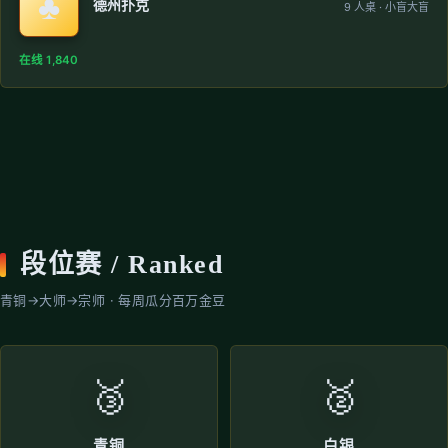
♣️
德州扑克
9 人桌 · 小盲大盲
在线 1,840
段位赛 / Ranked
青铜→大师→宗师 · 每周瓜分百万金豆
🥉
🥈
青铜
白银