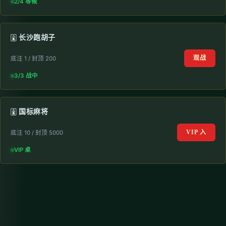
2/4 等候
🀈 长沙跑胡子
观战
底注 1 / 封顶 200
3/3 战中
🀉 国标麻将
VIP 入
底注 10 / 封顶 5000
VIP 桌