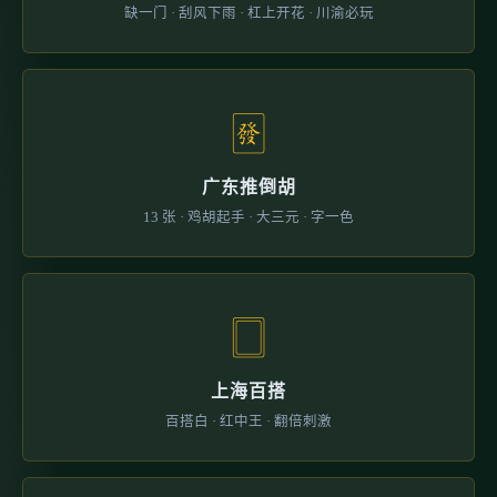
缺一门 · 刮风下雨 · 杠上开花 · 川渝必玩
🀅
广东推倒胡
13 张 · 鸡胡起手 · 大三元 · 字一色
🀆
上海百搭
百搭白 · 红中王 · 翻倍刺激