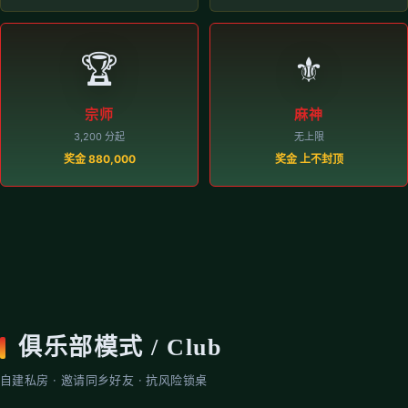
🏆
⚜️
宗师
麻神
3,200 分起
无上限
奖金 880,000
奖金 上不封顶
俱乐部模式 / Club
自建私房 · 邀请同乡好友 · 抗风险锁桌