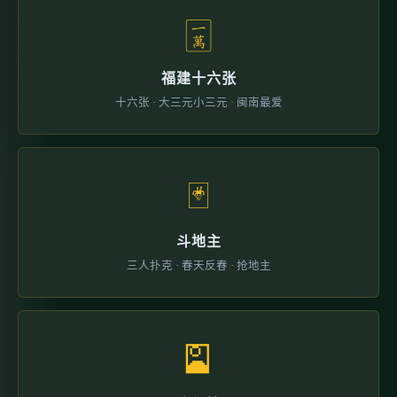
🀇
福建十六张
十六张 · 大三元小三元 · 闽南最爱
🃏
斗地主
三人扑克 · 春天反春 · 抢地主
🎴