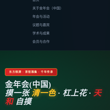
关于金年会（中国）
年会与活动
议题与嘉宾
学术与成果
会员与合作
东方棋牌 · 茶馆雅集 · 千年传承
金年会(中国)
摸一张
清一色
· 杠上花 ·
天
和
自摸