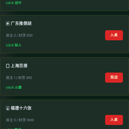
4/4 战中
🀅 广东推倒胡
入桌
底注 2 / 封顶 500
3/4 缺人
🀆 上海百搭
观战
底注 1 / 封顶 300
4/4 火爆
🀇 福建十六张
入桌
底注 5 / 封顶 1000