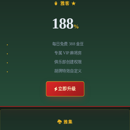
🏮 雅客 ★
188
%
每日免费 388 金豆
专属 VIP 麻将房
俱乐部创建权限
胡牌特效自定义
立即升级
🐉 雅集